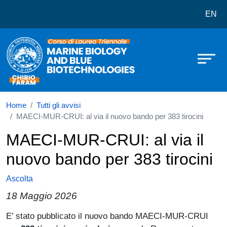
Corso di laurea in Marine Science
Salta al contenuto principale
EN
Home
Tutti gli avvisi
MAECI-MUR-CRUI: al via il nuovo bando per 383 tirocini
MAECI-MUR-CRUI: al via il
nuovo bando per 383 tirocini
Ascolta
18 Maggio 2026
Paragrafo
E’ stato pubblicato il nuovo bando MAECI-MUR-CRUI