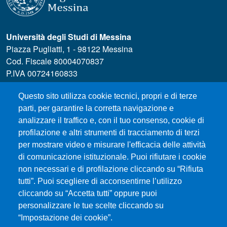
Università degli Studi di Messina
Piazza Pugliatti, 1 - 98122 Messina
Cod. Fiscale 80004070837
P.IVA 00724160833
Centralino: 090 676 1
Questo sito utilizza cookie tecnici, propri e di terze
MENÙ SOCIAL
parti, per garantire la corretta navigazione e
analizzare il traffico e, con il tuo consenso, cookie di
profilazione e altri strumenti di tracciamento di terzi
MENÙ FOOTER 1
Exam Calendar
per mostrare video e misurare l'efficacia delle attività
Dove ci trovi
di comunicazione istituzionale. Puoi rifiutare i cookie
Home Dipartimento
non necessari e di profilazione cliccando su “Rifiuta
Modulistica
tutti”. Puoi scegliere di acconsentirne l’utilizzo
cliccando su “Accetta tutti” oppure puoi
Orientamento
personalizzare le tue scelte cliccando su
Prenotazione Aule e Laboratori Didattici
“Impostazione dei cookie”.
Studenti UNIME