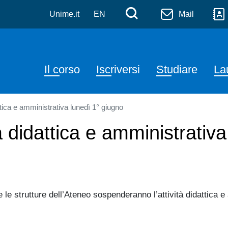
e Sciences and Blue Biote
Salta al contenuto principale
Menù di serviz
Cerca
Unime.it
EN
Mail
Navigazione principale
Il corso
Iscriversi
Studiare
La
tica e amministrativa lunedì 1° giugno
 didattica e amministrativa
le strutture dell’Ateneo sospenderanno l’attività didattica e 